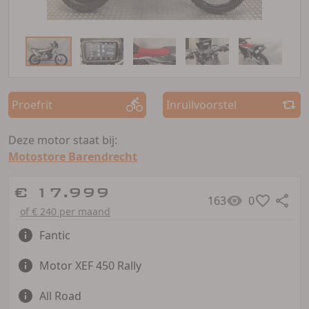
Proefrit
Inruilvoorstel
Deze motor staat bij:
Motostore Barendrecht
€ 17.999
163
0
of € 240 per maand
Fantic
Motor XEF 450 Rally
All Road