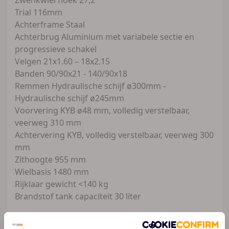
Trial 116mm
Achterframe Staal
Achterbrug Aluminium met variabele sectie en
progressieve schakel
Velgen 21x1.60 – 18x2.15
Banden 90/90x21 - 140/90x18
Remmen Hydraulische schijf ø300mm -
Hydraulische schijf ø245mm
Voorvering KYB ø48 mm, volledig verstelbaar,
veerweg 310 mm
Achtervering KYB, volledig verstelbaar, veerweg 300
mm
Zithoogte 955 mm
Wielbasis 1480 mm
Rijklaar gewicht <140 kg
Brandstof tank capaciteit 30 liter
Motostore Barendrecht is officieel dealer van