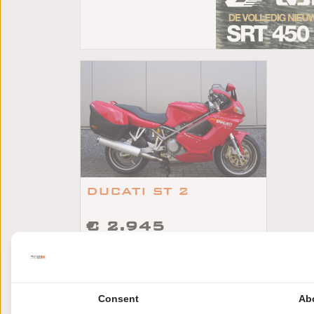
DUCATI ST 2
€ 2.945
/
/
Ducati ST 2
2003
31236km
Slagharen
Consent
Ab