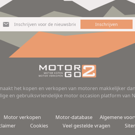
Inschrijven
aakt het kopen en verkopen van motoren makkelijker dan 
lige en gebruiksvriendelijke motor occasion platform van 
Motor verkopen
Motor-database
Algemene voo
claimer
Cookies
Veel gestelde vragen
Sit