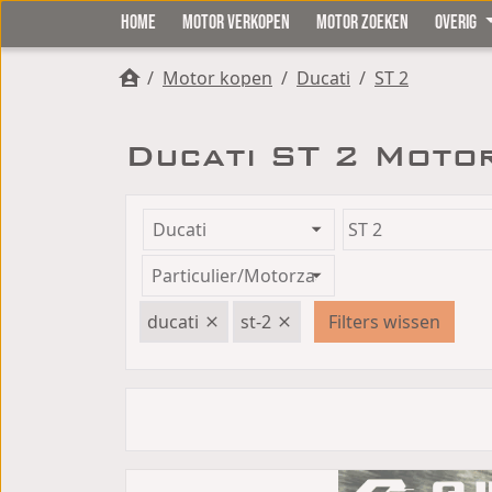
HOME
MOTOR VERKOPEN
MOTOR ZOEKEN
OVERIG
/
Motor kopen
/
Ducati
/
ST 2
Ducati ST 2 Moto
ducati
st-2
Filters wissen