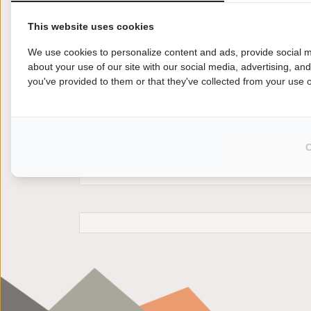
This website uses cookies
We use cookies to personalize content and ads, provide social m
about your use of our site with our social media, advertising, an
you've provided to them or that they've collected from your use of
Met een Ducati ST 2 ga jij je niet alleen uitst
genieten van de ultieme vrijheid? Met een Duc