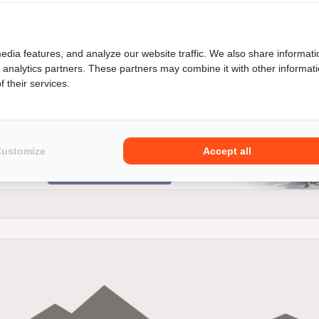
edia features, and analyze our website traffic. We also share informati
d analytics partners. These partners may combine it with other informat
 their services.
ekend vermaken, je bent ook nog eens verzekerd van een prima prijs
ati ST 2 uit ons ruime occasion aanbod zal dit zeker gaan lukke
Customize
Accept all