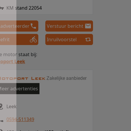
KM stand 22054
 adverteerder
Verstuur bericht
efrit
Inruilvoorstel
 motor staat bij:
oport Leek
otoport Leek
Zakelijke aanbieder
eer advertenties
Leek
0594-511349