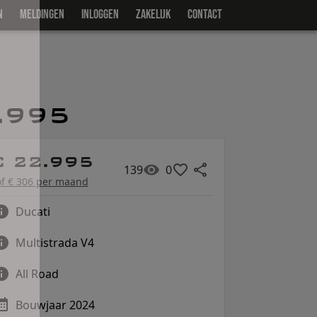
N
MELDINGEN
INLOGGEN
ZAKELIJK
CONTACT
.995
€ 22.995
139
0
of € 306 per maand
Ducati
Multistrada V4
All Road
Bouwjaar 2024