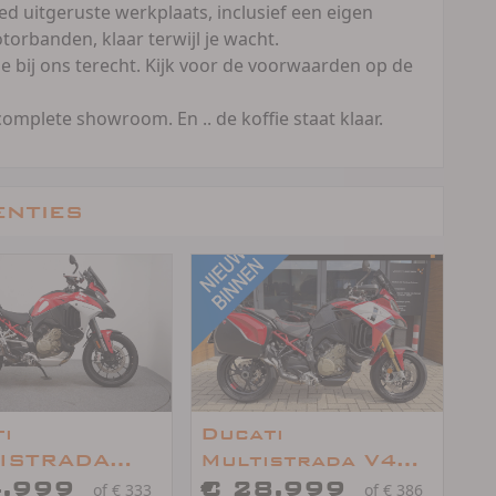
d uitgeruste werkplaats, inclusief een eigen
torbanden, klaar terwijl je wacht.
 bij ons terecht. Kijk voor de voorwaarden op de
mplete showroom. En .. de koffie staat klaar.
enties
i
Ducati
ISTRADA
Multistrada V4
4.999
Pikes Peak 1ste
€ 28.999
of € 333
of € 386