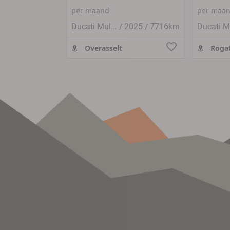
per maand
per maa
/
/
Ducati Multistrada V4
2025
7716km
Overasselt
Rogat