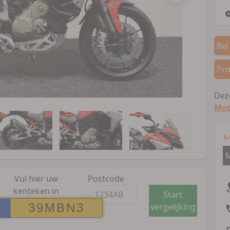
Bel
Pro
Deze
Mot
M
M
Vul hier uw
Postcode
kenteken in
Start
vergelijking