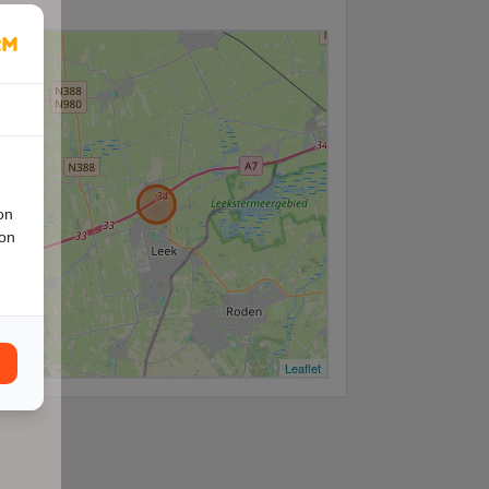
+
−
on
ion
Leaflet