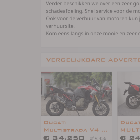
Verder beschikken we over een zeer goe
schadeafdeling. Snel service voor de mo
Ook voor de verhuur van motoren kun je
verhuursite.
Kom eens langs in onze mooie en zeer co
Vergelijkbare advert
Ducati
Ducat
Multistrada V4 S
MULT
Pikes Peak- Radar
€ 34.250
V4S
€ 2
of € 456