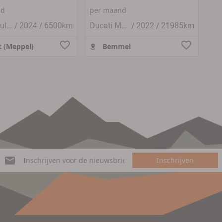
eig#zgan
nd
per maand
/
/
/
/
Ducati Multistrada V4
2024
6500km
Ducati Multistrada V4
2022
21985km
 (Meppel)
Bemmel
Inschrijven