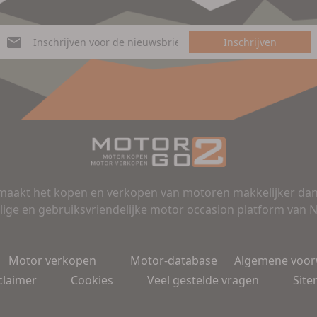
Inschrijven
aakt het kopen en verkopen van motoren makkelijker dan 
lige en gebruiksvriendelijke motor occasion platform van 
Motor verkopen
Motor-database
Algemene voo
claimer
Cookies
Veel gestelde vragen
Sit