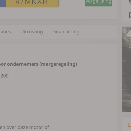
vergelijking
caties
Uitrusting
Financiering
oor ondernemers (margeregeling)
1200
E
L
gen over deze motor of