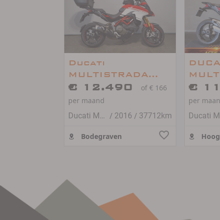
Ducati
DUCA
MULTISTRADA
MULT
1200 S PIKES
€ 12.490
1200
€ 1
of € 166
PEAK
SUPE
per maand
per maa
/
/
Ducati Multistrada 1200
2016
37712km
Bodegraven
Hoog