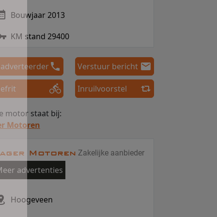
Bouwjaar 2013
KM stand 29400
 adverteerder
Verstuur bericht
efrit
Inruilvoorstel
 motor staat bij:
er Motoren
ager Motoren
Zakelijke aanbieder
eer advertenties
Hoogeveen