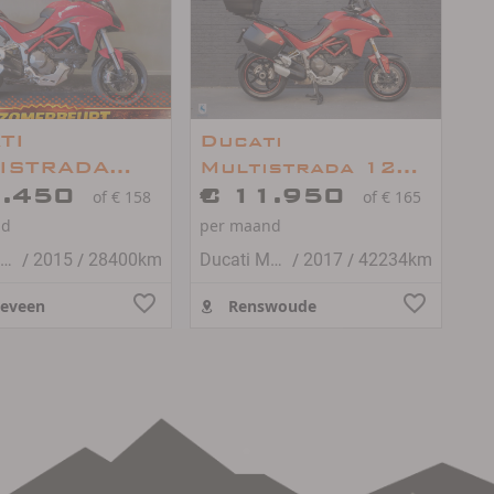
TI
Ducati
ISTRADA
Multistrada 1200
 TOURING
1.450
/ 3-delige
€ 11.950
of € 158
of € 165
RSTRAK
kofferset / NL
nd
per maand
motor
/
/
/
/
Ducati Multistrada 1200
2015
28400km
Ducati Multistrada 1200
2017
42234km
eveen
Renswoude