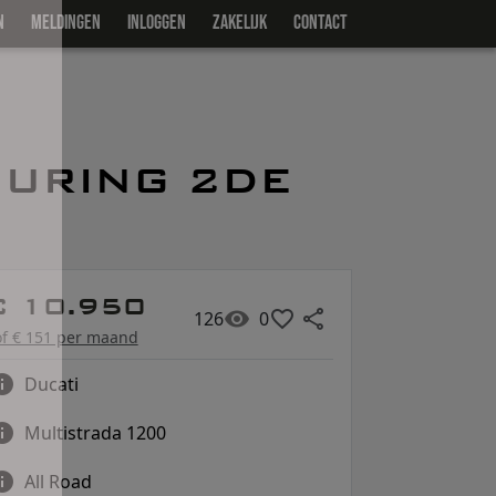
N
MELDINGEN
INLOGGEN
ZAKELIJK
CONTACT
OURING 2DE
€ 10.950
126
0
of € 151 per maand
Ducati
Multistrada 1200
All Road