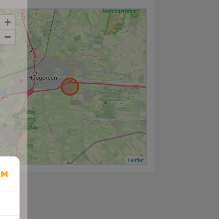
+
−
Leaflet