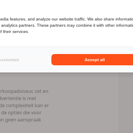
 enorme ruime
Speciale Motor2go prijs
edia features, and analyze our website traffic. We also share informati
d analytics partners. These partners may combine it with other informat
enieuwd naar de speciale Motor2go prijs? Bel
06 58906447
 their services.
l prive als
Numotorrijden.nl
Customize
Accept all
eld/ per bank +
rkoopadviseur, zet en
vertentie is met
e complexiteit kan er
 de opties die voor
 kan geen aanspraak