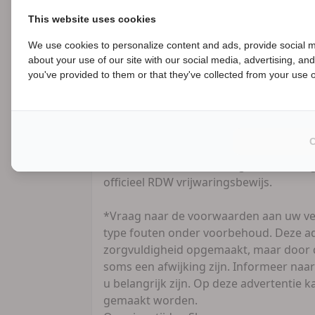
motoren, kortingen tot wel ? 1000,- en
This website uses cookies
keuze!!
We use cookies to personalize content and ads, provide social m
about your use of our site with our social media, advertising, an
B
Financiering:
you've provided to them or that they've collected from your use of
- Verschillende mogelijkheden voor zowe
zakelijk.
- Kijk snel voor alle mogelijkheden op 
Uw motor VERKOPEN?
Vertrouwd en zonder zorgen, Contant g
officieel RDW vrijwaringsbewijs.
*Vraag naar de voorwaarden aan uw ve
type fouten onder voorbehoud. Deze ad
zorgvuldigheid opgemaakt, maar door d
soms een afwijking zijn. Informeer naar
u belangrijk zijn. Op deze advertentie
gemaakt worden.