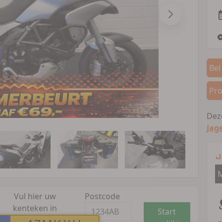
Bel
Pro
Deze
Jag
J
M
Vul hier uw
Postcode
kenteken in
Start