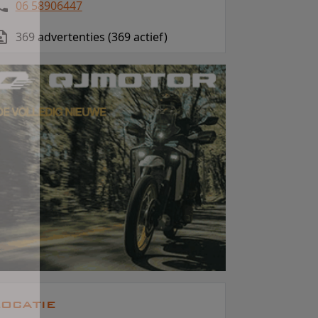
06 58906447
369 advertenties (369 actief)
ocatie