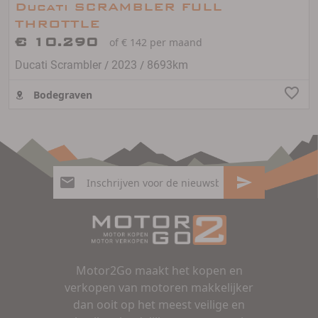
Ducati SCRAMBLER FULL
THROTTLE
€ 10.290
of € 142 per maand
/
/
Ducati Scrambler
2023
8693km
Bodegraven
Motor2Go maakt het kopen en
verkopen van motoren makkelijker
dan ooit op het meest veilige en