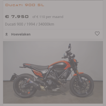
Ducati 900 SL
€ 7.950
of € 110 per maand
/
/
Ducati 900
1994
34000km
Hoevelaken