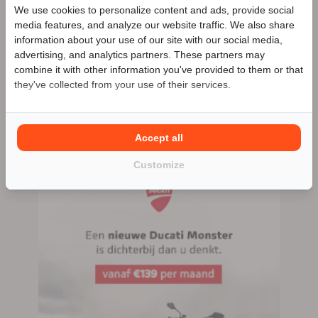
We use cookies to personalize content and ads, provide social
Gebben Motoren
Zakelijke aanbieder
Speciale Motor2go prijs
media features, and analyze our website traffic. We also share
Meer advertenties
information about your use of our site with our social media,
advertising, and analytics partners. These partners may
Benieuwd naar de speciale Motor2go prijs? Bel
combine it with other information you've provided to them or that
0522-443820
Rogat (Meppel)
they've collected from your use of their services.
0522-443820
Accept all
174 advertenties (174 actief)
Customize