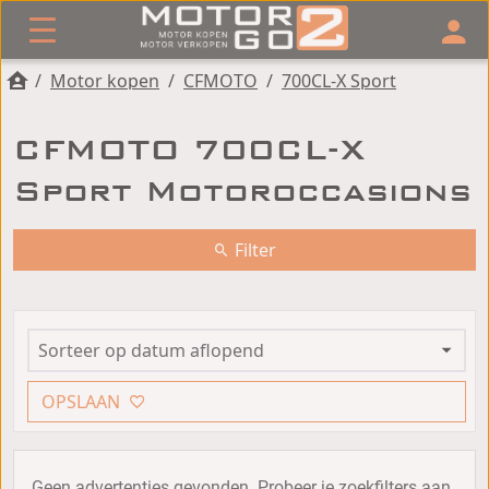
/
Motor kopen
/
CFMOTO
/
700CL-X Sport
CFMOTO 700CL-X
Sport Motoroccasions
Filter
OPSLAAN
Geen advertenties gevonden. Probeer je zoekfilters aan