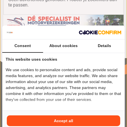
te passen.
Consent
About cookies
Details
This website uses cookies
We use cookies to personalize content and ads, provide social
media features, and analyze our website traffic. We also share
information about your use of our site with our social media,
advertising, and analytics partners. These partners may
combine it with other information you've provided to them or that
they've collected from your use of their services.
Motor2Go maakt het kopen en
verkopen van motoren makkelijker
Accept all
dan ooit op het meest veilige en