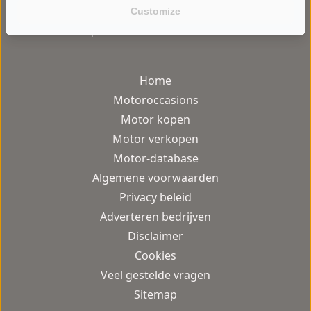
Customize
gebruiksvriendelijke motor occasion
platform van Nederland.
Home
Motoroccasions
Motor kopen
Motor verkopen
Motor-database
Algemene voorwaarden
Privacy beleid
Adverteren bedrijven
Disclaimer
Cookies
Veel gestelde vragen
Sitemap