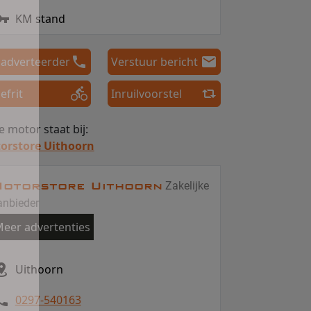
KM stand
 adverteerder
Verstuur bericht
efrit
Inruilvoorstel
 motor staat bij:
orstore Uithoorn
otorstore Uithoorn
Zakelijke
anbieder
eer advertenties
Uithoorn
0297-540163