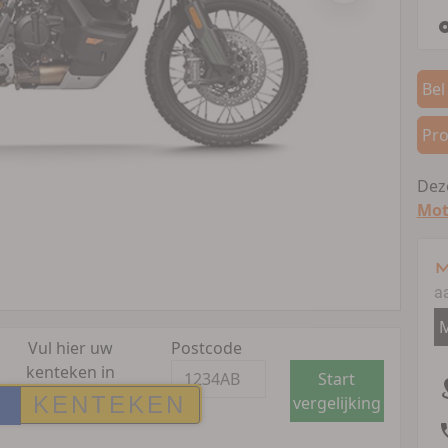
Bel
Pro
Deze
Mot
M
a
M
Vul hier uw
Postcode
kenteken in
Start
vergelijking