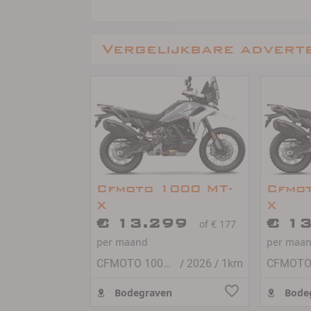
Vergelijkbare advert
Cfmoto 1000 MT-
Cfmo
X
X
€ 13.299
€ 1
of € 177
per maand
per maa
/
/
CFMOTO 1000 MT-X
2026
1km
Bodegraven
Bode