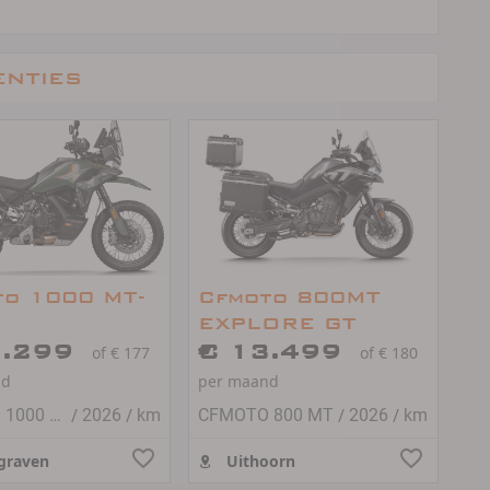
enties
to 1000 MT-
Cfmoto 800MT
EXPLORE GT
3.299
€ 13.499
of € 177
of € 180
nd
per maand
/
/
/
/
CFMOTO 1000 MT-X
2026
km
CFMOTO 800 MT
2026
km
graven
Uithoorn