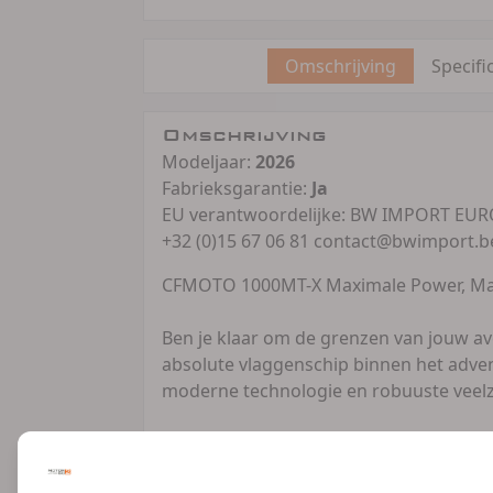
Omschrijving
Specifi
Omschrijving
Modeljaar:
2026
Fabrieksgarantie:
Ja
EU verantwoordelijke: BW IMPORT EURO
+32 (0)15 67 06 81 contact@bwimport.b
CFMOTO 1000MT-X Maximale Power, Max
Ben je klaar om de grenzen van jouw a
absolute vlaggenschip binnen het adve
moderne technologie en robuuste veelz
Onder het scherpe kuipwerk ligt een glo
113 pk en 105 Nm koppel. Deze krachtig