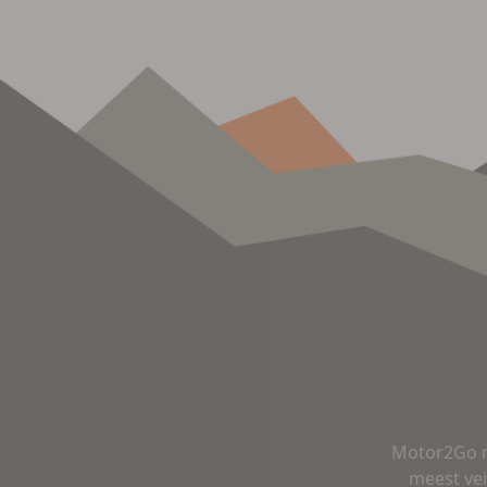
Motor2Go m
meest vei