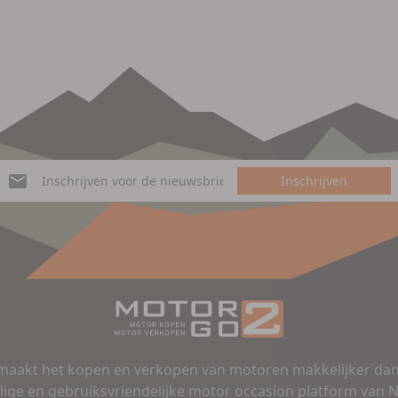
Inschrijven
aakt het kopen en verkopen van motoren makkelijker dan 
lige en gebruiksvriendelijke motor occasion platform van 