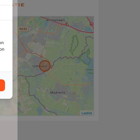
ocatie
+
−
on
ion
Leaflet