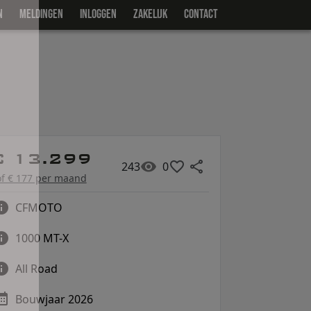
N
MELDINGEN
INLOGGEN
ZAKELIJK
CONTACT
€ 13.299
243
0
of € 177 per maand
CFMOTO
1000 MT-X
All Road
Bouwjaar 2026