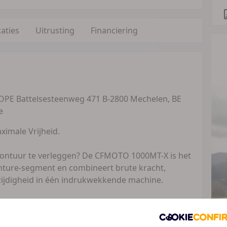
caties
Uitrusting
Financiering
PE Battelsesteenweg 471 B-2800 Mechelen, BE
e
imale Vrijheid.
vontuur te verleggen? De CFMOTO 1000MT-X is het
nture-segment en combineert brute kracht,
ijdigheid in één indrukwekkende machine.
ednieuwe 946,2 cc paralleltwin, goed voor circa
e motor levert een soepele maar directe