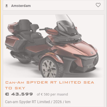
Amsterdam
Can-Am SPYDER RT LIMITED SEA
TO SKY
€ 43.599
of € 580 per maand
/
/
Can-am Spyder RT Limited
2026
km