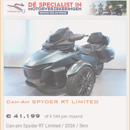
Can-Am SPYDER RT LIMITED
€ 41.199
of € 549 per maand
/
/
Can-am Spyder RT Limited
2026
5km