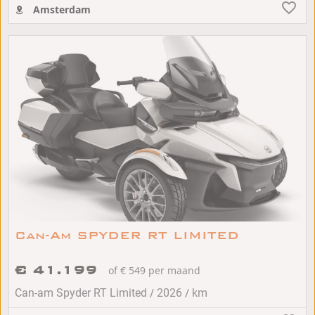
Amsterdam
Can-Am SPYDER RT LIMITED
€ 41.199
of € 549 per maand
/
/
Can-am Spyder RT Limited
2026
km