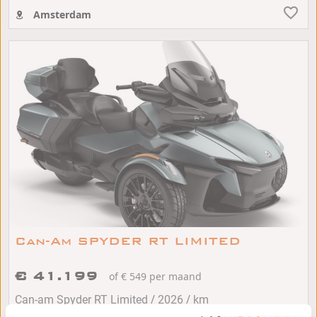
Amsterdam
Can-Am SPYDER RT LIMITED
€ 41.199
of € 549 per maand
/
/
Can-am Spyder RT Limited
2026
km