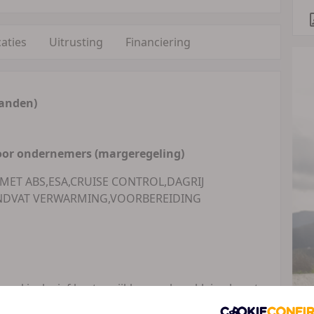
caties
Uitrusting
Financiering
anden)
oor ondernemers (margeregeling)
ET ABS,ESA,CRUISE CONTROL,DAGRIJ
NDVAT VERWARMING,VOORBEREIDING
wel inclusief kosten rijklaar maken, kleine beurt,
Indien van toepassing), tenaamstellingskosten,