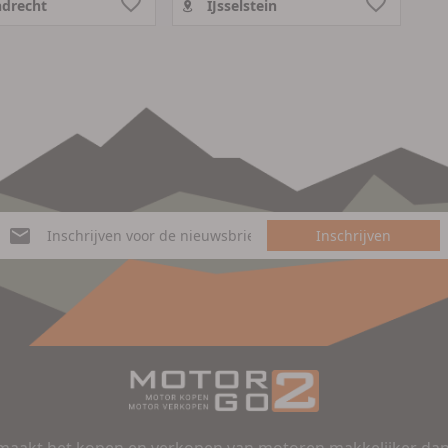
drecht
IJsselstein
Inschrijven
aakt het kopen en verkopen van motoren makkelijker dan 