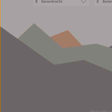
Barendrecht
Baren
Motor2Go m