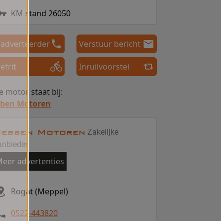
KM stand 26050
 adverteerder
Verstuur bericht
efrit
Inruilvoorstel
 motor staat bij:
ben Motoren
ebben Motoren
Zakelijke
anbieder
eer advertenties
Rogat (Meppel)
0522-443820