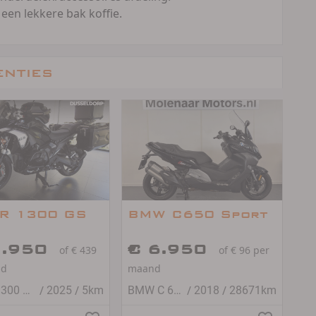
 een lekkere bak koffie.
enties
R 1300 GS
BMW C650 Sport
2.950
€ 6.950
of € 439
of € 96 per
nd
maand
/
/
/
/
BMW R 1300 GS
2025
5km
BMW C 650 SPORT
2018
28671km