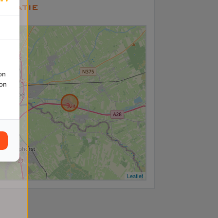
ocatie
+
−
on
ion
Leaflet