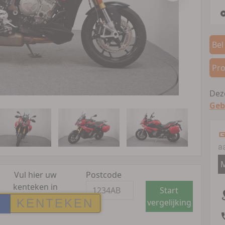
Bel
Pro
Deze
Geb
G
a
M
Vul hier uw
Postcode
kenteken in
Start
vergelijking