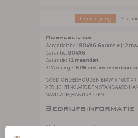
Omschrijving
Specifi
Omschrijving
Garantielabel:
BOVAG Garantie (12 ma
Garantie:
BOVAG
Garantie:
12 maanden
BTW/marge:
BTW niet verrekenbaar v
GOED ONDERHOUDEN BMW S 1000 XR M
VERLICHTING,MIDDEN STANDAARD,HA
NAVIGATIE,HANDKAPPEN.
Bedrijfsinformatie
.
Wij hebben vaste verkoopprijzen, echter 
12 maanden volledige BOVAG garantie (