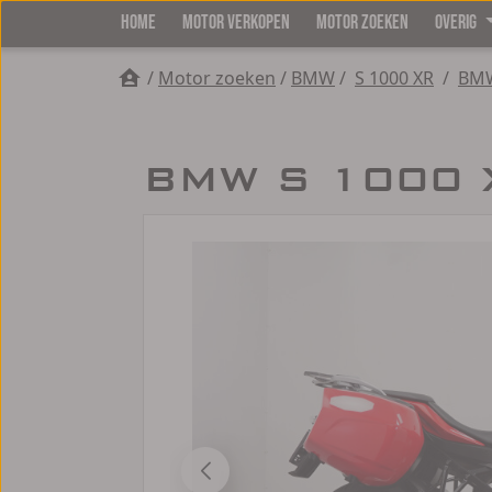
HOME
MOTOR VERKOPEN
MOTOR ZOEKEN
OVERIG
/
Motor zoeken
/
BMW
/
S 1000 XR
/
BMW
BMW S 1000 X