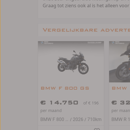
Graag tot ziens ook al is het alleen voor
Vergelijkbare advert
BMW F 800 GS
BMW 
€ 14.750
€ 3
of € 196
per maand
per maa
/
/
BMW F 800 GS
2026
710km