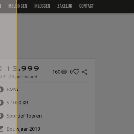
N
MELDINGEN
INLOGGEN
ZAKELIJK
CONTACT
€ 13.999
160
0
of € 186 per maand
BMW
S 1000 XR
Sportief Toeren
Bouwjaar 2019