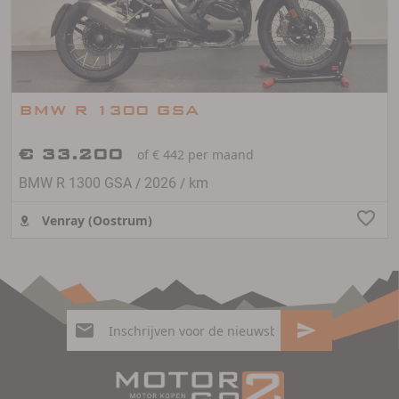
BMW R 1300 GSA
€ 33.200
of € 442 per maand
/
/
BMW R 1300 GSA
2026
km
Venray (Oostrum)