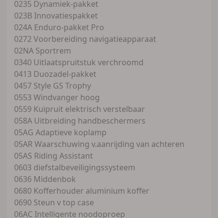
0235 Dynamiek-pakket
023B Innovatiespakket
024A Enduro-pakket Pro
0272 Voorbereiding navigatieapparaat
02NA Sportrem
0340 Uitlaatspruitstuk verchroomd
0413 Duozadel-pakket
0457 Style GS Trophy
0553 Windvanger hoog
0559 Kuipruit elektrisch verstelbaar
058A Uitbreiding handbeschermers
05AG Adaptieve koplamp
05AR Waarschuwing v.aanrijding van achteren
05AS Riding Assistant
0603 diefstalbeveiligingssysteem
0636 Middenbok
0680 Kofferhouder aluminium koffer
0690 Steun v top case
06AC Intelligente noodoproep