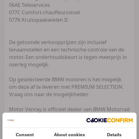
06AE Teleservices
077C Comfort-chauffeursstoel
077K Kruisspaakwielen II
De getoonde verkoopprijzen zijn inclusief
tenaamstellen en een technische controle van de
motor. Een onderhoudsbeurt is tegen meerprijs in
overleg mogelijk.
Op geselecteerde BMW motoren is het mogelijk
om deze af te leveren met PREMIUM SELECTION.
Vraag ons naar de mogelijkheden
Motor Venray is officieel dealer van BMW Motorrad
en Kawasaki. Openingstijden: Dinsdag 09:00-18:00
uur Woensdag 09:00-18:00 uur Donderdag 09:00-
18:00 uur Vrijdag 09:00-18:00 uur Zaterdag 09:00-
Consent
About cookies
Details
16:00 uur. Tel: 0478 - 588588 E-mail: