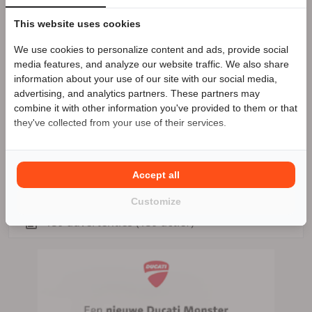
verkoop@motorvenray.nl
This website uses cookies
Website: www.motorvenray.nl
We use cookies to personalize content and ads, provide social
Speciale Motor2go prijs
media features, and analyze our website traffic. We also share
information about your use of our site with our social media,
Motor Venray
Zakelijke aanbieder
advertising, and analytics partners. These partners may
Benieuwd naar de speciale Motor2go prijs? Bel
0478
combine it with other information you've provided to them or that
588 588
Meer advertenties
they've collected from your use of their services.
Venray (Oostrum)
Accept all
0478 588 588
Customize
159 advertenties (159 actief)