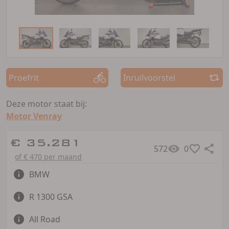
Proefrit
Inruilvoorstel
Deze motor staat bij:
Motor Venray
€ 35.281
572
0
of € 470 per maand
BMW
R 1300 GSA
All Road