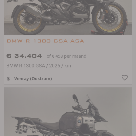
BMW R 1300 GSA ASA
€ 34.404
of € 458 per maand
/
/
BMW R 1300 GSA
2026
km
Venray (Oostrum)