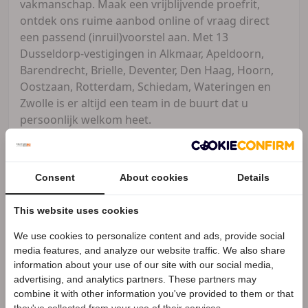
vakmanschap. Maak een vrijblijvende proefrit,
ontdek ons ruime aanbod online of vraag direct
een passend (inruil)voorstel aan. Met 13
Dusseldorp-vestigingen in Alkmaar, Apeldoorn,
Barendrecht, Brielle, Deventer, Den Haag, Hoorn,
Oostzaan, Rotterdam, Schiedam, Wateringen en
Zwolle is er altijd een team in de buurt dat u
persoonlijk welkom heet.
Consent
About cookies
Details
Dusseldorp Motorrad
Barendrecht
Zakelijke aanbieder
This website uses cookies
Meer advertenties
We use cookies to personalize content and ads, provide social
Speciale Motor2go prijs
media features, and analyze our website traffic. We also share
Barendrecht
information about your use of our site with our social media,
advertising, and analytics partners. These partners may
Benieuwd naar de speciale Motor2go prijs? Bel
010
010 223 7860
combine it with other information you've provided to them or that
223 7860
they've collected from your use of their services.