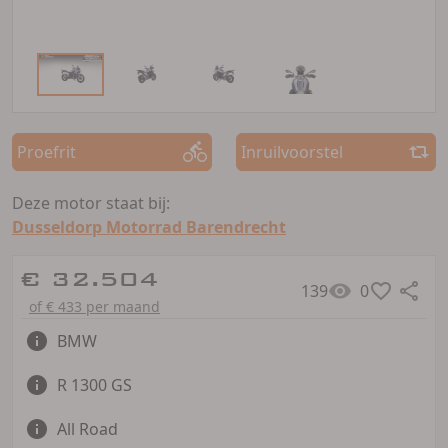
Proefrit
Inruilvoorstel
Deze motor staat bij:
Dusseldorp Motorrad Barendrecht
€ 32.504
139
0
of € 433 per maand
BMW
R 1300 GS
All Road