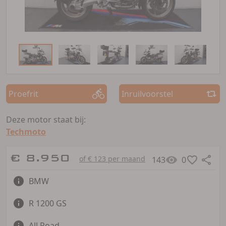
Proefrit
Inruilvoorstel
Deze motor staat bij:
Techmoto
€ 8.950
of € 123 per maand
143
0
BMW
R 1200 GS
All Road