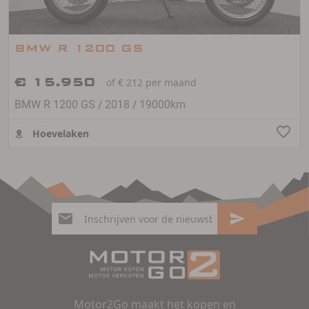
BMW R 1200 GS
€ 15.950
of € 212 per maand
/
/
BMW R 1200 GS
2018
19000km
Hoevelaken
Motor2Go maakt het kopen en