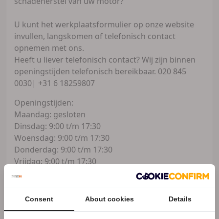
schadeherstel van uw motor?
U kunt het werkplaatsformulier op onze website
invullen, langskomen of telefonisch contact
opnemen met ons.
Heeft u liever telefonisch contact? Wij zijn binnen
openingstijden telefonisch bereikbaar. 020 845
0030| +31 6 18259807
Openingstijden:
Maandag: gesloten
Dinsdag: 9:00 t/m 17:30
Woensdag: 9:00 t/m 17:30
Donderdag: 9:00 t/m 17:30
Vrijdag: 9:00 t/m 17:30
Zaterdag: 9:00 t/m 17:30
Zondag: gesloten
Consent
About cookies
Details
Techmoto
Pieter Braaijweg 113