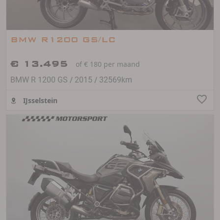
BMW R1200 GS/LC
€ 13.495
of € 180 per maand
/
/
BMW R 1200 GS
2015
32569km
IJsselstein