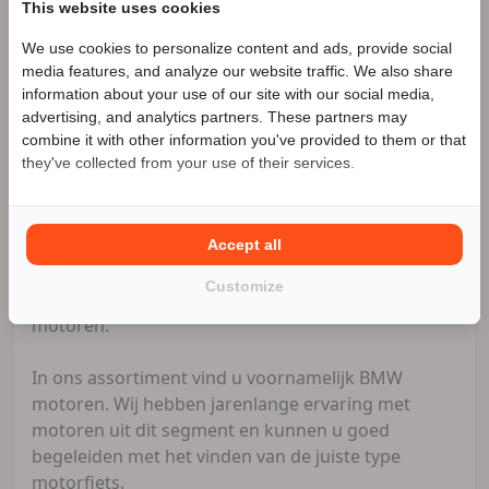
This website uses cookies
1114AJ, Amsterdam-Duivendrecht
BTW-nummer: NL002322859B73
We use cookies to personalize content and ads, provide social
Speciale Motor2go prijs
KVK-nummer: 61155721
media features, and analyze our website traffic. We also share
information about your use of our site with our social media,
Techmoto is een jong en dynamisch bedrijf dat de
advertising, and analytics partners. These partners may
Benieuwd naar de speciale Motor2go prijs? Bel
focus legt op kwalitatief hoogwaardige motoren.
combine it with other information you've provided to them or that
0618259807
they've collected from your use of their services.
Alle motoren die wij aanbieden hebben geen
schadeverleden, pekelschade en/of onjuiste
tellerstanden. De motoren worden door een
strenge inkoopprocedure volledig gecheckt op
Accept all
juistheid en daar nemen wij ruim de tijd voor.
Customize
Techmoto geeft altijd 3 maanden garantie op alle
motoren.
In ons assortiment vind u voornamelijk BMW
motoren. Wij hebben jarenlange ervaring met
motoren uit dit segment en kunnen u goed
begeleiden met het vinden van de juiste type
motorfiets.