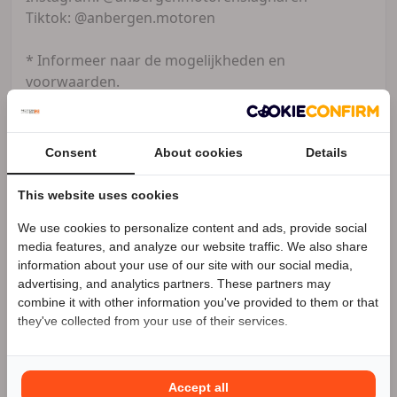
Tiktok: @anbergen.motoren
* Informeer naar de mogelijkheden en
voorwaarden.
** Voor de afleveringsbeurt en bijkomende kosten
vragen wij
Consent
About cookies
Details
250 euro!
This website uses cookies
*** Onze advertenties zijn met de grootst
mogelijke zorg
We use cookies to personalize content and ads, provide social
Speciale Motor2go prijs
media features, and analyze our website traffic. We also share
samengesteld. Er kunnen echter geen rechten aan
information about your use of our site with our social media,
worden
advertising, and analytics partners. These partners may
Benieuwd naar de speciale Motor2go prijs? Bel
ontleend. Zet- en drukfouten zijn voorbehouden.
combine it with other information you've provided to them or that
0523682783
Controleer
they've collected from your use of their services.
voor aankoop van een motorfiets daarom goed de
zaken (o.a.
accessoires, opties) die voor uw beslissing
Accept all