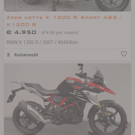
Zeer nette K 1200 R Sport ABS /
K1200 R
€ 4.950
of € 68 per maand
/
/
BMW K 1200 R
2007
48484km
Ruinerwold