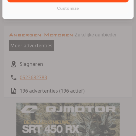
belangrijk
zijn!
Customize
Anbergen Motoren
Zakelijke aanbieder
Meer advertenties
Slagharen
0523682783
196 advertenties (196 actief)