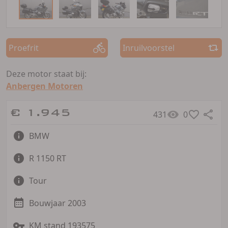
Proefrit
Inruilvoorstel
Deze motor staat bij:
Anbergen Motoren
€ 1.945
431
0
BMW
R 1150 RT
Tour
Bouwjaar 2003
KM stand 193575