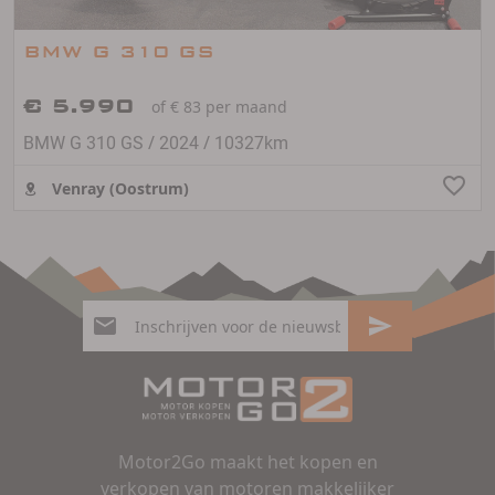
BMW G 310 GS
€ 5.990
of € 83 per maand
/
/
BMW G 310 GS
2024
10327km
Venray (Oostrum)
Motor2Go maakt het kopen en
verkopen van motoren makkelijker