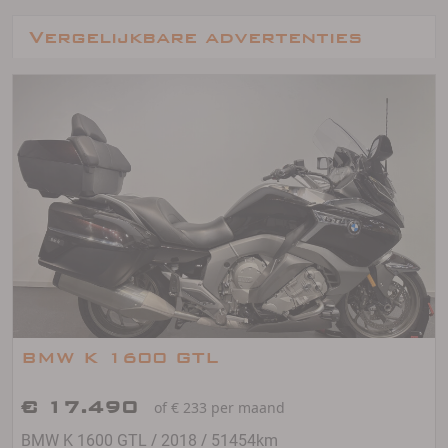
Vergelijkbare advertenties
BMW K 1600 GTL
€ 17.490
of € 233 per maand
/
/
BMW K 1600 GTL
2018
51454km