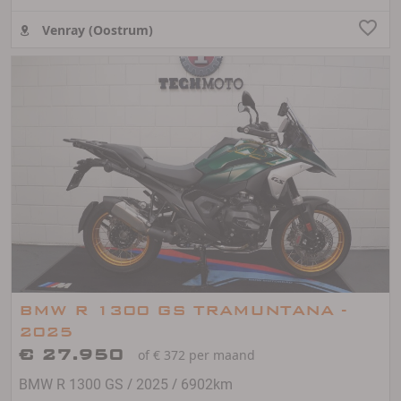
Venray (Oostrum)
BMW R 1300 GS TRAMUNTANA -
2025
€ 27.950
of € 372 per maand
/
/
BMW R 1300 GS
2025
6902km