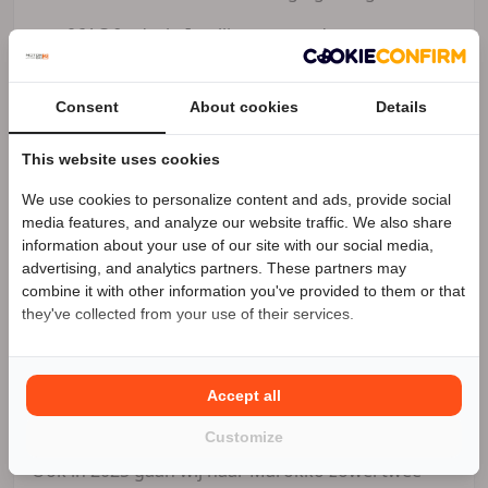
06AC &ndash; Intelligente noodoproep
06AE &ndash; Teleservices
Consent
About cookies
Details
08CA &ndash; EU-uitvoering
This website uses cookies
Onderhoudshistorie
We use cookies to personalize content and ads, provide social
Speciale Motor2go prijs
De motorfiets is vanaf de datum van eerste
media features, and analyze our website traffic. We also share
toelating altijd onderhouden bij een offici&euml;le
information about your use of our site with our social media,
BMW Motorrad-dealer.
advertising, and analytics partners. These partners may
Benieuwd naar de speciale Motor2go prijs? Bel
combine it with other information you've provided to them or that
Alle onderhoudsbeurten zijn uitgevoerd volgens
0618259807
they've collected from your use of their services.
het onderhoudsplan van BMW Motorrad.
De onderhoudsboekjes zijn volledig aanwezig en
voorzien van stempels van de uitgevoerde beurten.
Accept all
Customize
Ook in 2025 gaan wij naar Marokko zowel twee