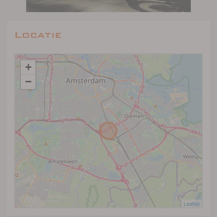
Locatie
+
−
Leaflet