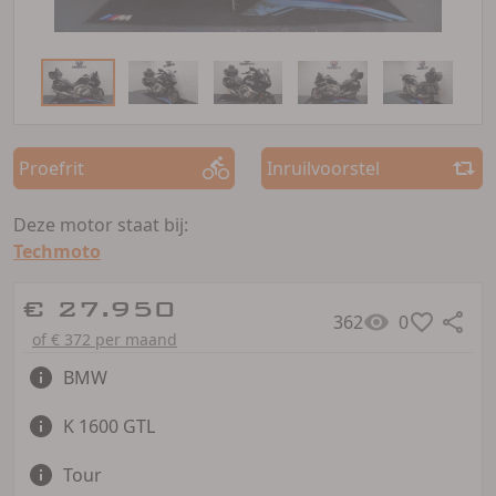
Proefrit
Inruilvoorstel
Deze motor staat bij:
Techmoto
€ 27.950
362
0
of € 372 per maand
BMW
K 1600 GTL
Tour