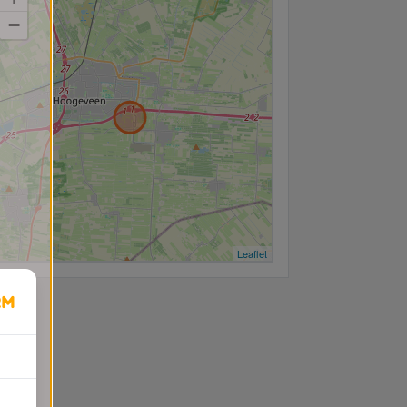
−
Leaflet