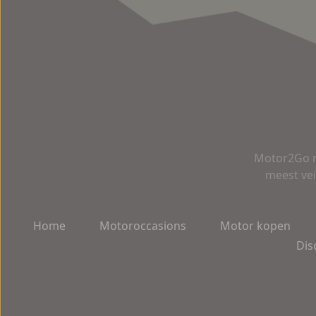
Motor2Go m
meest vei
Home
Motoroccasions
Motor kopen
Dis