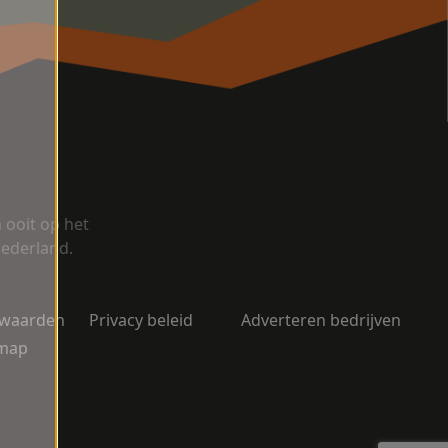
ooit op het
Nederland.
rwaarden
Privacy beleid
Adverteren bedrijven
emap