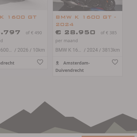
K 1600 GT
BMW K 1600 GT -
2024
6.797
€ 28.950
of € 490
of € 385
nd
per maand
/
/
/
/
BMW K 1600 GT
2026
10km
BMW K 1600 GT
2024
3813km
drecht
Amsterdam-
Duivendrecht