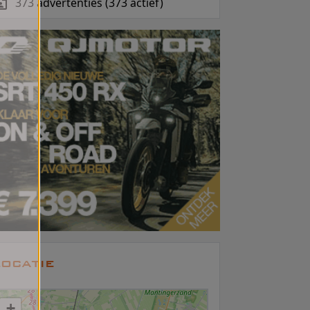
373 advertenties (373 actief)
ocatie
+