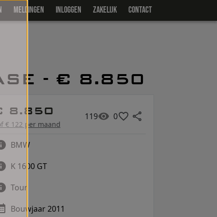
N
MELDINGEN
INLOGGEN
ZAKELIJK
CONTACT
SE - € 8.850
€ 8.850
119
0
of € 122 per maand
BMW
K 1600 GT
Tour
Bouwjaar 2011