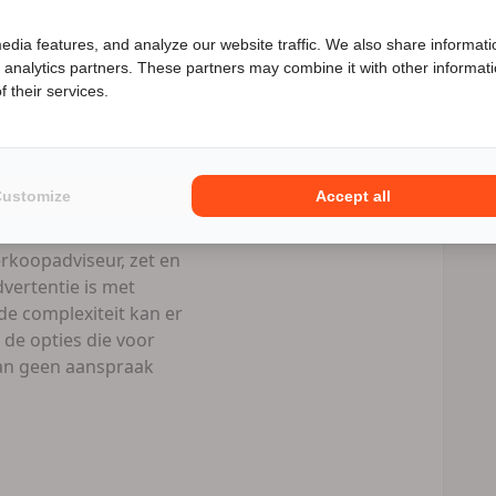
Speciale Motor2go prijs
l prive als
edia features, and analyze our website traffic. We also share informati
d analytics partners. These partners may combine it with other informat
enieuwd naar de speciale Motor2go prijs? Bel
06 58906447
 their services.
Numotorrijden.nl
eld/ per bank +
Customize
Accept all
rkoopadviseur, zet en
vertentie is met
e complexiteit kan er
 de opties die voor
 kan geen aanspraak