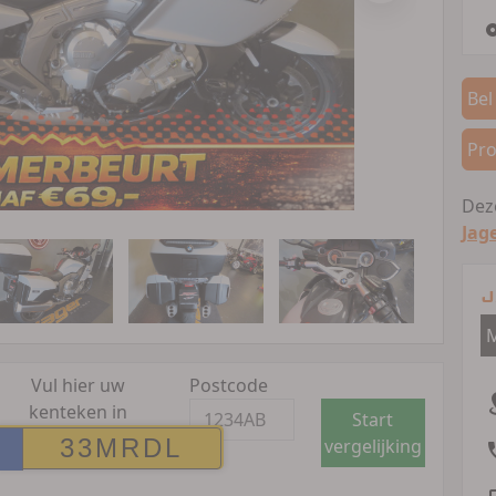
Bel
Pro
Deze
Jag
J
M
Vul hier uw
Postcode
kenteken in
Start
vergelijking