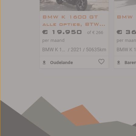
BMW K 1600 GT
BMW 
alle opties, BTW
motor
€ 19.950
€ 3
of € 266
per maand
per maa
/
/
BMW K 1600 GT
2021
50635km
Oudelande
Baren