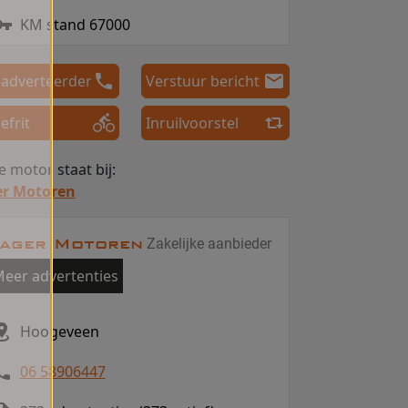
KM stand 67000
 adverteerder
Verstuur bericht
efrit
Inruilvoorstel
 motor staat bij:
er Motoren
ager Motoren
Zakelijke aanbieder
eer advertenties
Hoogeveen
06 58906447