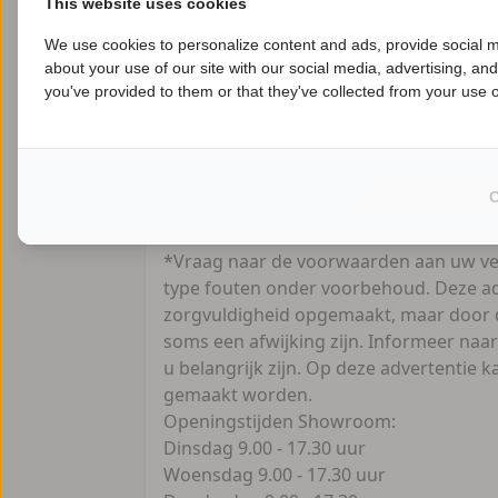
This website uses cookies
Financiering:
- Verschillende mogelijkheden voor zowe
We use cookies to personalize content and ads, provide social m
about your use of our site with our social media, advertising, an
B
zakelijk.
you've provided to them or that they've collected from your use of
- Kijk snel voor alle mogelijkheden op 
Uw motor VERKOPEN?
Vertrouwd en zonder zorgen, Contant g
officieel RDW vrijwaringsbewijs.
*Vraag naar de voorwaarden aan uw ve
type fouten onder voorbehoud. Deze ad
zorgvuldigheid opgemaakt, maar door d
soms een afwijking zijn. Informeer naar
u belangrijk zijn. Op deze advertentie
gemaakt worden.
Openingstijden Showroom:
Dinsdag 9.00 - 17.30 uur
Woensdag 9.00 - 17.30 uur