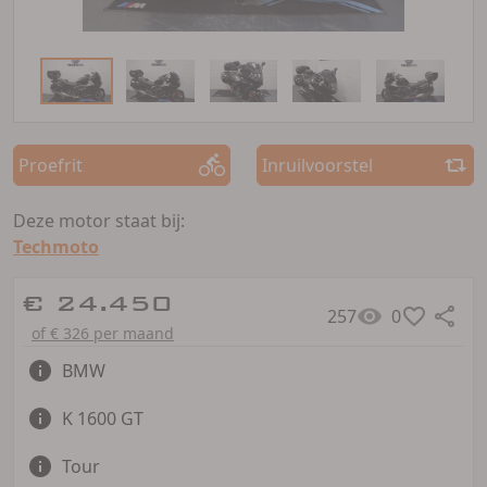
Proefrit
Inruilvoorstel
Deze motor staat bij:
Techmoto
€ 24.450
257
0
of € 326 per maand
BMW
K 1600 GT
Tour