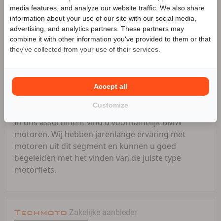
Speciale Motor2go prijs
Techmoto is een jong en dynamisch bedrijf dat de
media features, and analyze our website traffic. We also share
focus legt op kwalitatief hoogwaardige motoren.
information about your use of our site with our social media,
Alle motoren die wij aanbieden hebben geen
advertising, and analytics partners. These partners may
Benieuwd naar de speciale Motor2go prijs? Bel
schadeverleden, pekelschade en/of onjuiste
combine it with other information you've provided to them or that
0618259807
they've collected from your use of their services.
tellerstanden. De motoren worden door een
strenge inkoopprocedure volledig gecheckt op
juistheid en daar nemen wij ruim de tijd voor.
Techmoto geeft altijd 3 maanden garantie op alle
Accept all
motoren.
Customize
In ons assortiment vind u voornamelijk BMW
motoren. Wij hebben jarenlange ervaring met
motoren uit dit segment en kunnen u goed
begeleiden met het vinden van de juiste type
motorfiets.
Techmoto
Zakelijke aanbieder