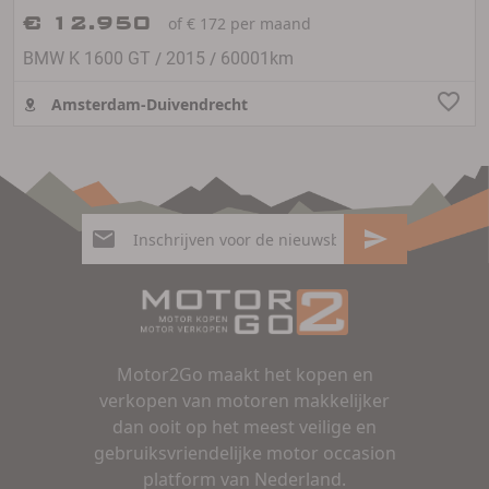
€ 12.950
of € 172 per maand
/
/
BMW K 1600 GT
2015
60001km
Amsterdam-Duivendrecht
Motor2Go maakt het kopen en
verkopen van motoren makkelijker
dan ooit op het meest veilige en
gebruiksvriendelijke motor occasion
platform van Nederland.