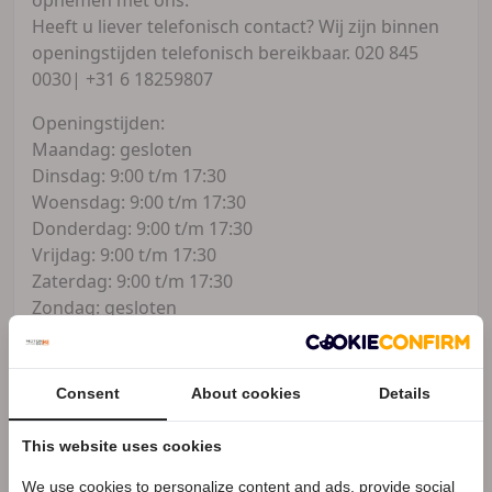
Heeft u liever telefonisch contact? Wij zijn binnen
openingstijden telefonisch bereikbaar. 020 845
0030| +31 6 18259807
Openingstijden:
Maandag: gesloten
Dinsdag: 9:00 t/m 17:30
Woensdag: 9:00 t/m 17:30
Donderdag: 9:00 t/m 17:30
Vrijdag: 9:00 t/m 17:30
Zaterdag: 9:00 t/m 17:30
Zondag: gesloten
Techmoto
Pieter Braaijweg 113
Consent
About cookies
Details
1114AJ, Amsterdam-Duivendrecht
BTW-nummer: NL002322859B73
This website uses cookies
KVK-nummer: 61155721
We use cookies to personalize content and ads, provide social