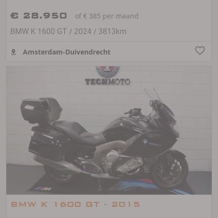
€ 28.950
of € 385 per maand
/
/
BMW K 1600 GT
2024
3813km
Amsterdam-Duivendrecht
BMW K 1600 GT - 2015