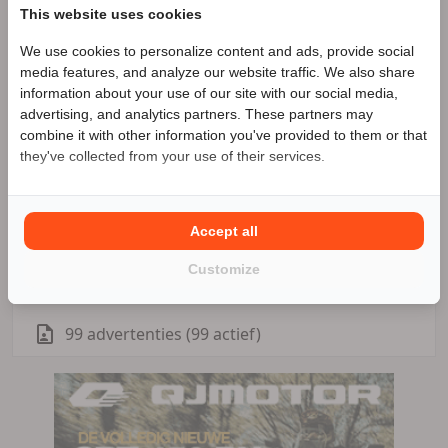
Zwolle is er altijd een team in de buurt dat u
This website uses cookies
persoonlijk welkom heet.
We use cookies to personalize content and ads, provide social
Speciale Motor2go prijs
media features, and analyze our website traffic. We also share
information about your use of our site with our social media,
advertising, and analytics partners. These partners may
Benieuwd naar de speciale Motor2go prijs? Bel
010
Dusseldorp Motorrad
combine it with other information you've provided to them or that
223 7860
Barendrecht
Zakelijke aanbieder
they've collected from your use of their services.
Meer advertenties
Accept all
Barendrecht
Customize
010 223 7860
99 advertenties (99 actief)