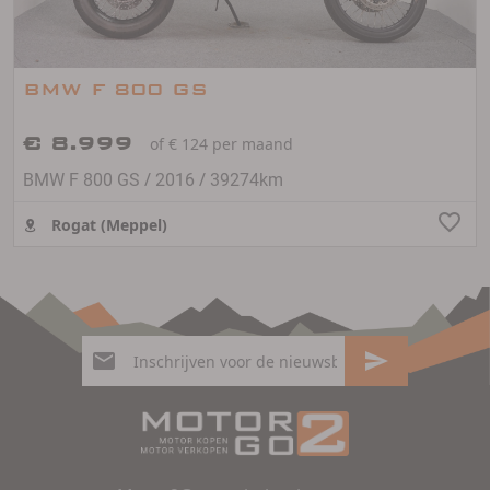
BMW F 800 GS
€ 8.999
of € 124 per maand
/
/
BMW F 800 GS
2016
39274km
Rogat (Meppel)