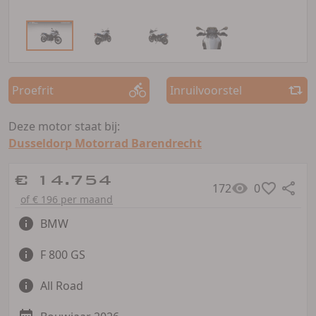
Proefrit
Inruilvoorstel
Deze motor staat bij:
Dusseldorp Motorrad Barendrecht
€ 14.754
172
0
of € 196 per maand
BMW
F 800 GS
All Road