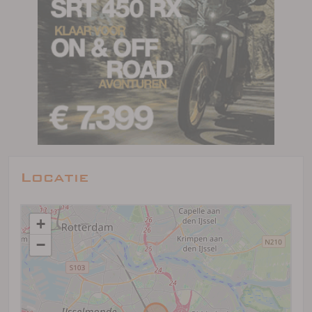
Locatie
+
−