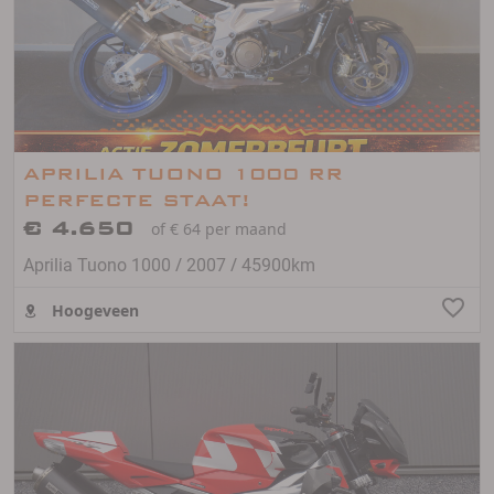
APRILIA TUONO 1000 RR
PERFECTE STAAT!
€ 4.650
of € 64 per maand
/
/
Aprilia Tuono 1000
2007
45900km
Hoogeveen