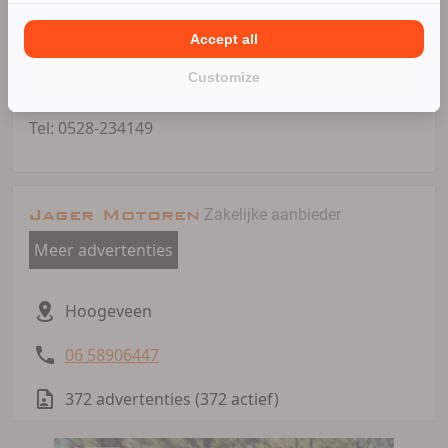
Bezoekadres:
Accept all
Buitenvaart 1214
7905 SG Hoogeveen
Customize
Drenthe
Tel: 0528-234149
Jager Motoren
Zakelijke aanbieder
Meer advertenties
Hoogeveen
06 58906447
372 advertenties (372 actief)