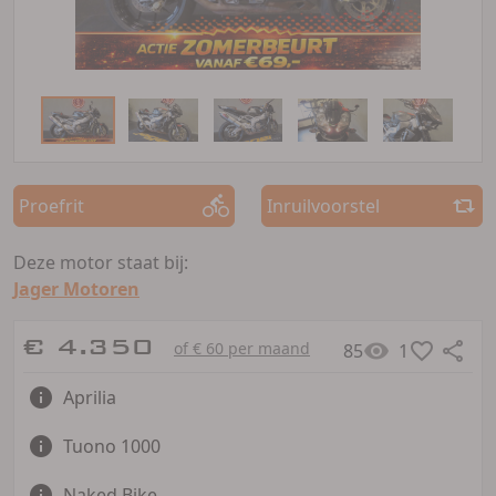
Proefrit
Inruilvoorstel
Deze motor staat bij:
Jager Motoren
€ 4.350
of € 60 per maand
85
1
Aprilia
Tuono 1000
Naked Bike