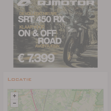
Locatie
+
−