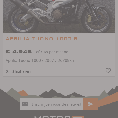
APRILIA TUONO 1000 R
€ 4.945
of € 68 per maand
/
/
Aprilia Tuono 1000
2007
26708km
Slagharen