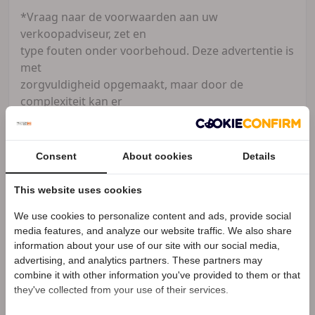
*Vraag naar de voorwaarden aan uw
verkoopadviseur, zet en
type fouten onder voorbehoud. Deze advertentie is
met
zorgvuldigheid opgemaakt, maar door de
complexiteit kan er
soms een afwijking zijn. Informeer naar de opties
die voor
u belangrijk zijn. Op deze advertentie kan geen
Consent
About cookies
Details
aanspraak
gemaakt worden.
This website uses cookies
Openingstijden Showroom:
We use cookies to personalize content and ads, provide social
Dinsdag 9.00 - 17.30 uur
Speciale Motor2go prijs
media features, and analyze our website traffic. We also share
Woensdag 9.00 - 17.30 uur
information about your use of our site with our social media,
Donderdag 9.00 - 17.30 uur
advertising, and analytics partners. These partners may
Benieuwd naar de speciale Motor2go prijs? Bel
06
Vrijdag 9.00 - 17.30 uur
combine it with other information you've provided to them or that
58906447
Zaterdag 9.00 - 16.00 uur
they've collected from your use of their services.
*Zondag & Maandag gesloten