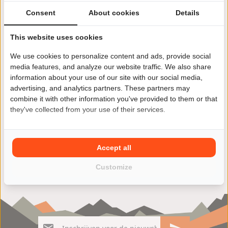
Consent
About cookies
Details
This website uses cookies
We use cookies to personalize content and ads, provide social
Jij wilt een andere motor kopen? Kies je voor een Aprilia
media features, and analyze our website traffic. We also share
RS 250 dan ben je niet alleen verzekerd van kwaliteit
information about your use of our site with our social media,
maar ook van veel rijplezier. Vind jouw Aprilia RS 250
advertising, and analytics partners. These partners may
motoroccasion eenvoudig en snel in ons ruime aanbod
combine it with other information you've provided to them or that
van zowel particulieren als ook motorzaken.
they've collected from your use of their services.
Accept all
Customize