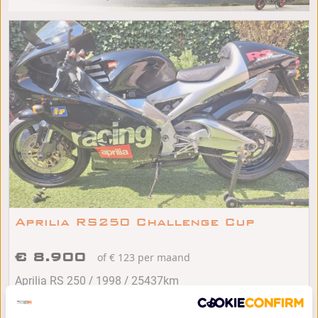
Aprilia RS250 Challenge Cup
€ 8.900
of € 123 per maand
/
/
Aprilia RS 250
1998
25437km
Wassenaar